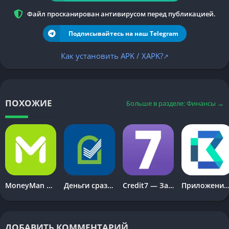
регистрируйтесь и оформляйте первую заявку через бот. Не
пройдет и пяти минут с заполнения личных данных, как уже
Файл просканирован антивирусом перед публикацией.
можно будет ознакомиться с решением и – чаще всего –
Подписывайтесь на наш Telegram
ожидать поступления средств на карту.
Как установить APK / XAPK?
↗
Условия займа через приложение
МФК преимущественно работает с небольшими суммами,
выданными на срок до месяца, при этом максимально
ПОХОЖИЕ
Больше в разделе: Финансы →
дружелюбна к молодым клиентам, рассматривая заявки
граждан от 18 лет, и пожилым, которые рассчитывают на
одну пенсию. В остальном условия стандартны:
гражданство РФ с постоянной регистрацией;
«зарплатный» займ от 2 до 30 тысяч рублей;
MoneyMan — займы онлайн
Деньги сразу приложение
Credit7 — Займы онлайн
Приложение веб за
первое одобрение до 15 тысяч;
минимальный период погашения – 7 дней;
беспроцентная ставка для новых клиентов.
ДОБАВИТЬ КОММЕНТАРИЙ