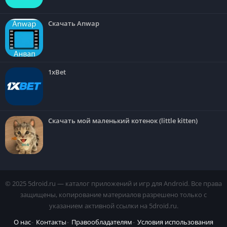
Скачать Anwap
1xBet
Скачать мой маленький котенок (little kitten)
© 2025 5droid.ru — каталог приложений и игр для Android. Все права
защищены, копирование материалов разрешено только с
указанием активной ссылки на 5droid.ru.
О нас
Контакты
Правообладателям
Условия использования