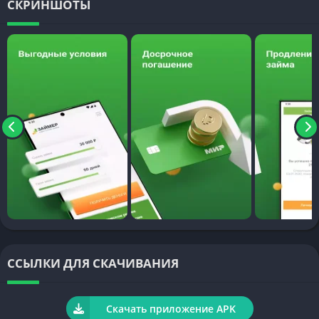
СКРИНШОТЫ
Необходимость сервисов быстрого кредитования объяснять
не нужно – ситуации, когда срочно понадобилась мелкая
сумма, просто-напросто случаются. Робот Займер
отрабатывает с полной отдачей: программа
рассматривается заявки за 4 минуты, будь то праздничная
ночь или буднее утро, рассчитывает подходящее
обременение для человека и быстро подкрепляет договор
переводом.
Если для оформления первой заявки не критично, останется
клиент на сайте займер.ру или перейдет на мобильную
площадку, то уже после одобрения займа отслеживать
платежи и отчеты удобнее с приложения. Тем более можно
сразу подключить уведомления на телефон, чтобы не
пропустить дату оплаты или выгодную акцию.
ССЫЛКИ ДЛЯ СКАЧИВАНИЯ
Бесплатно приложение устанавливается на любое Андроид-
устройство: загружайте APK по ссылке ниже,
Скачать приложение APK