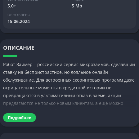
5.0+
5 Mb
ОБНОВЛЕНО
15.06.2024
ОПИСАНИЕ
Робот Займер – российский сервис микрозаймов, сделавший
ставку на беспристрастное, но лояльное онлайн
обслуживание. Для встроенных скоринговых программ даже
отрицательные моменты в кредитной истории не
превращаются в ультимативный отказ в заеме, акции
предлагаются не только новым клиентам, а ещё можно
скачать приложение Займер – и решение финансовых
Подробнее
проблем будет ближе.
Для чего нужен Робот онлайн займов