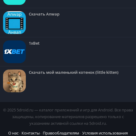
Скачать Anwap
1xBet
Скачать мой маленький котенок (little kitten)
© 2025 5droid.ru — каталог приложений и игр для Android. Все права
защищены, копирование материалов разрешено только с
указанием активной ссылки на 5droid.ru.
О нас
Контакты
Правообладателям
Условия использования