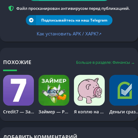
заемную сумму в 100 тысяч рублей как максимальную.
Файл просканирован антивирусом перед публикацией.
В Манимен не забывают о поощрении: погашения без
Подписывайтесь на наш Telegram
просрочек отмечаются бонусными рублями. Их трата также
Как установить APK / XAPK?
↗
доступна в приложении – удобно перевести «кешбэк» в счет
оплаты процентов или оплатить им продление займа.
Как вывести средства на карту
ПОХОЖИЕ
Больше в разделе: Финансы →
Одобренную манимной скоринговой системойсумму можно
вывести на карту любого российского банка, единственный
важный нюанс – МФО выдают займы исключительно на
именной пластик.
Оформляя заявку на получение микрокредита, клиент одним
Credit7 — Займы онлайн
Займер — Робот онлайн займов
Я коплю на Андроид
Деньги сразу при
из последних этапов указывает данные для перевода,
подтверждение сработает после списания небольшой
суммы. Останется только дождаться положительного
решения, подписать договор, и со стороны площадки
ДОБАВИТЬ КОММЕНТАРИЙ