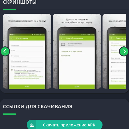
СКРИНШОТЫ
MoneyMan – из тех дружелюбных сервисов, старающихся
помочь клиентам лучшими условиями: собственная модель
скоринга, одобрение кредита при имеющихся просрочках в
КИ, перенос даты возврата без штрафов или выгодная
реструктуризация. Кроме того, компания открыто сообщает,
что есть легкий способ повысить вероятность одобрения
заявки, а заодно пропустить часть стандартной анкеты
клиента – пройти быструю регистрацию через Госуслуги.
Впрочем, создать личный аккаунт можно и самостоятельно,
вручную заполняя все поля – на этом этапе проверяются
базовые условия получения денег в долг. Граждане РФ,
достигшие 18 лет и ещё не перешагнувшие верхнюю планку
в 75, могут рассчитывать на:
ССЫЛКИ ДЛЯ СКАЧИВАНИЯ
первый займ до 15 тысяч без процентов;
ставку от 0,4% в день;
Скачать приложение APK
вариативные тарифы со сроками от 1 до 4,5 месяцев;