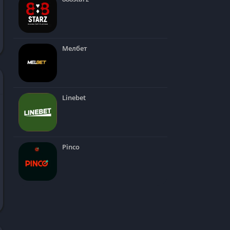
Мелбет
Linebet
Pinco