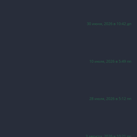
30 июня, 2026 в 10:42 дп
10 июля, 2026 в 5:49 пп
28 июля, 2026 в 5:12 пп
3 августа, 2026 в 10:21 пп