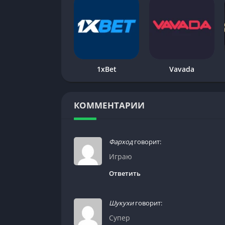
Присмотритесь внимательнее к возможност
официальный клиент пусть не сильно расп
Для установки на Android последней вер
приложения будет также удобно запрашив
1xBet
Vavada
Проверил:
Редакция 5droid.ru
·
31.07.2026
КОММЕНТАРИИ
Фарход
говорит:
Играю
Ответить
Шукухи
говорит:
Супер