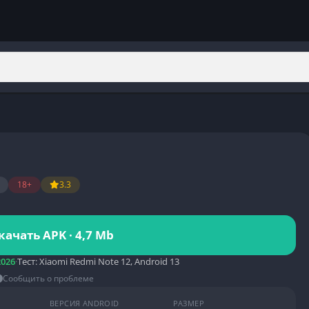
18+
3.3
качать APK · 4,7 Mb
2026
·
Тест: Xiaomi Redmi Note 12, Android 13
Сообщить о проблеме
ВЕРСИЯ ANDROID
РАЗМЕР