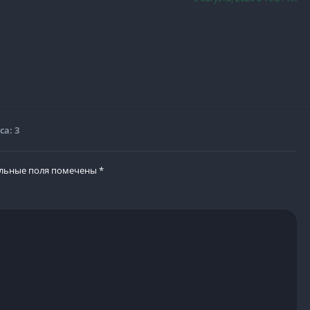
са:
3
льные поля помечены
*