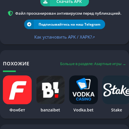
Скачать APK
После установки пользователям доступны следующие
Файл просканирован антивирусом перед публикацией.
возможности:
Подписывайтесь на наш Telegram
Регистрация нового аккаунта, затем вход в личный
кабинет.
Как установить APK / XAPK?
↗
Пополнить депозит и вывод средств через банковские
карты, электронные кошельки или СБП.
Линия, прематч с широким выбором событий.
ПОХОЖИЕ
Больше в разделе: Азартные игры →
Ставки в режиме лайв с обновлением коэффициентов.
Экспресс-ставки, а также системы.
Просмотр истории пари, плюс статистики.
Бонусы и акции букмекера плюс промокоды.
Прямые трансляции матчей онлайн.
Фонбет
banzaibet
Vodka.bet
Stake
Для полноценного использования приложения Теннесси БК
требуется пройти регистрацию. Процедура занимает
несколько минут – необходимо указать ФИО, дату рождения,