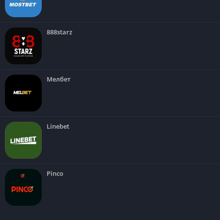
Проверил:
Редакция 5droid.ru
·
31.07.2026
888starz
Мелбет
Linebet
Pinco