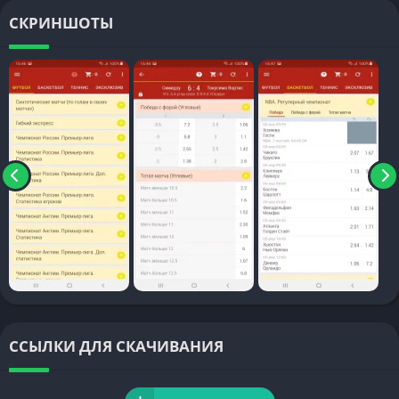
Откройте официальный сайт tennisi.bet через браузер
СКРИНШОТЫ
вашего смартфона или планшета.
Нажмите на кнопку меню (три полоски) в верхнем углу
экрана.
Выберите раздел «Загрузите для Android».
Подтвердите загрузку APK-файла.
Разрешите установить приложение из неизвестных
источников в настройках безопасности.
Подробная инструкция поможет без проблем завершить
процесс установки. Установочный файл Tennis Bet имеет
небольшой размер, плюс быстро загружается даже при
невысокой скорости интернета. Мобильное приложение
(mobile) Теннесси совместимо с устройствами на
операционной системе Android 5.1 и выше.
ССЫЛКИ ДЛЯ СКАЧИВАНИЯ
Функционал приложения Теннесси БК