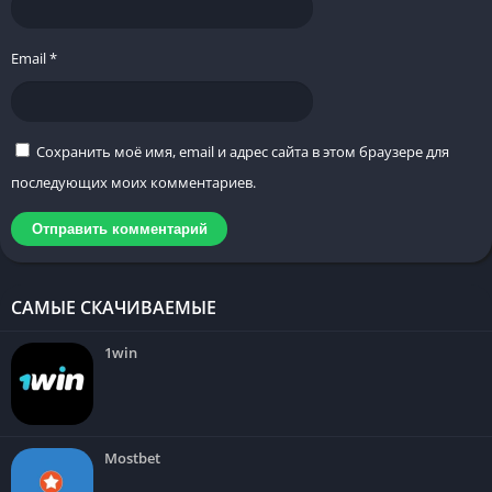
Наличие технической поддержки
.
Email
*
Популярный сервис среди любителей ставок.
Много рынков для ставок в каждом событии.
На официальном сайте или на нашем всегда находится
Сохранить моё имя, email и адрес сайта в этом браузере для
актуальная ссылка для скачивания.
Приложение ColdBet для
последующих моих комментариев.
ставок
обновляется по той же схеме: свежий APK
скачивается вручную, поверх установленной версии.
Разработчики регулярно выпускают обновления, поэтому
рекомендуется обновить приложение до последней версии
САМЫЕ СКАЧИВАЕМЫЕ
для более стабильной работы.
Теннис Бет не предлагает бонус конкретно за установку, но
1win
новые пользователи могут получить фрибет до 15000 рублей
при регистрации по промокоду. Также букмекерская контора
регулярно проводит акции для постоянных клиентов, чтобы
Mostbet
найти нужный бонус.