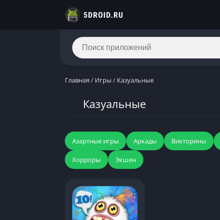
Главная
/
Игры
/
Казуальные
Казуальные
Азартные игры
Аркады
Викторины
Хорроры
Экшен