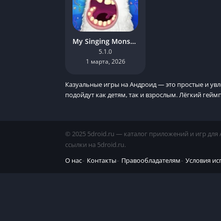
My Singing Monsters Взлом на кристаллы и деньги
5.1.0
1 марта, 2026
Казуальные игры на Андроид — это простые и ув
подойдут как детям, так и взрослым. Лёгкий ге
© 2025 5droid.ru — каталог приложений и игр дл
ссылки на 5droid.ru.
О нас
Контакты
Правообладателям
Условия ис