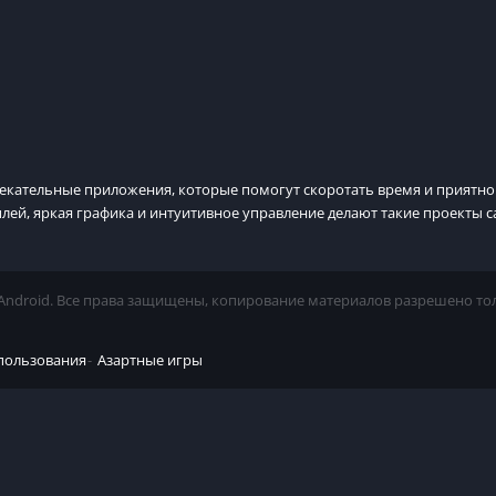
лекательные приложения, которые помогут скоротать время и приятно 
ймплей, яркая графика и интуитивное управление делают такие проект
я Android. Все права защищены, копирование материалов разрешено то
пользования
Азартные игры